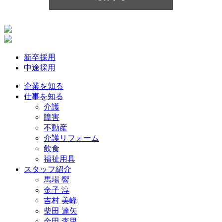
新卒採用
中途採用
企業を知る
仕事を知る
介護
障害
不動産
介護リフォーム
飲食
福祉用具
スタッフ紹介
馬場 響
金子 淳
吉村 美峰
柴田 達矢
金田 李里