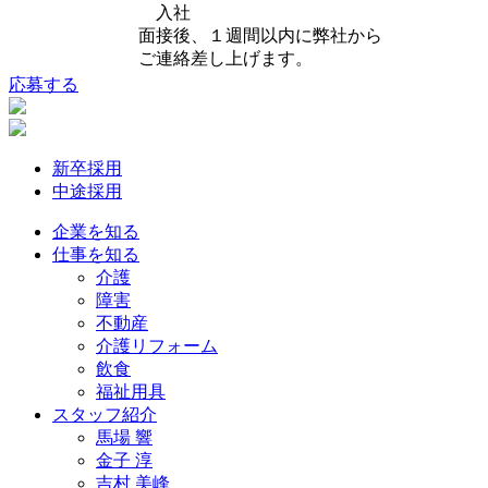
入社
面接後、１週間以内に弊社から
ご連絡差し上げます。
応募する
新卒採用
中途採用
企業を知る
仕事を知る
介護
障害
不動産
介護リフォーム
飲食
福祉用具
スタッフ紹介
馬場 響
金子 淳
吉村 美峰