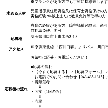
※ブランクがある方でも丁寧に指導致します
児童指導員任用資格又は保育士資格保持の方
求める人材
実務経験2年以上または教員免許等取得の方
療育の経験がある方、障害福祉経験者、尚可
自動車免許、尚可
埼玉県川口市上青木西2-4-8
勤務地
JR京浜東北線 「西川口駅」よりバス「川口
アクセス
お気軽に応募・お電話ください！
■応募の流れ
・【今すぐ応募する】⇒【応募フォーム】⇒
お電話でのお問い合わせ【048-485-181
・書類選考
⇓
応募後の流れ
・面接（1回のみ）
⇓
・内定
⇓