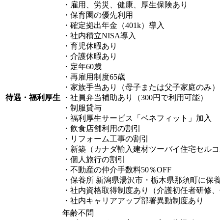
・雇用、労災、健康、厚生保険あり
・保育園の優先利用
・確定拠出年金（401k）導入
・社内積立NISA導入
・育児休暇あり
・介護休暇あり
・定年60歳
・再雇用制度65歳
・家族手当あり（母子または父子家庭のみ）
待遇・福利厚生
・社員弁当補助あり（300円で利用可能）
・制服貸与
・福利厚生サービス「ベネフィット」加入
・飲食店舗利用の割引
・リフォーム工事の割引
・新築（カナダ輸入建材ツーバイ住宅セルコ
・個人旅行の割引
・不動産の仲介手数料50％OFF
・保養所 新潟県湯沢市・栃木県那須町に保
・社内資格取得制度あり（介護初任者研修、
・社内キャリアアップ部署異動制度あり
年齢不問