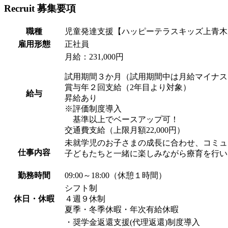
Recruit
募集要項
職種
児童発達支援【ハッピーテラスキッズ上青木
雇用形態
正社員
月給：231,000円
試用期間３か月（試用期間中は月給マイナス
賞与年２回支給（2年目より対象）
給与
昇給あり
※評価制度導入
基準以上でベースアップ可！
交通費支給（上限月額22,000円）
未就学児のお子さまの成長に合わせ、コミュ
仕事内容
子どもたちと一緒に楽しみながら療育を行い
勤務時間
09:00～18:00（休憩１時間）
シフト制
休日・休暇
４週９休制
夏季・冬季休暇・年次有給休暇
・奨学金返還支援(代理返還)制度導入