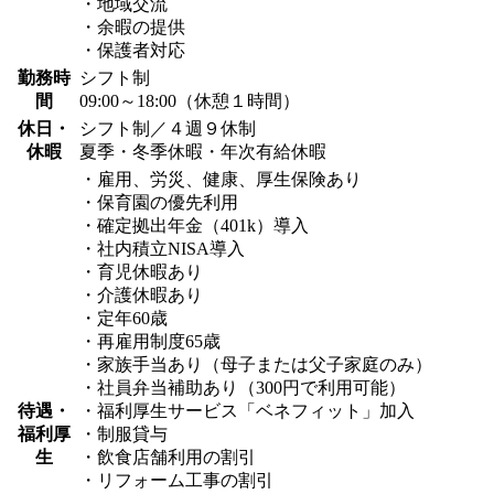
・地域交流
・余暇の提供
・保護者対応
勤務時
シフト制
間
09:00～18:00（休憩１時間）
休日・
シフト制／４週９休制
休暇
夏季・冬季休暇・年次有給休暇
・雇用、労災、健康、厚生保険あり
・保育園の優先利用
・確定拠出年金（401k）導入
・社内積立NISA導入
・育児休暇あり
・介護休暇あり
・定年60歳
・再雇用制度65歳
・家族手当あり（母子または父子家庭のみ）
・社員弁当補助あり（300円で利用可能）
待遇・
・福利厚生サービス「ベネフィット」加入
福利厚
・制服貸与
生
・飲食店舗利用の割引
・リフォーム工事の割引