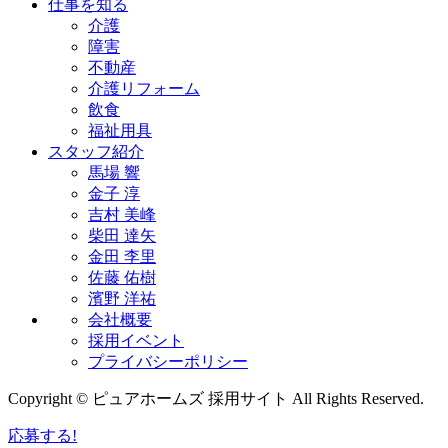
仕事を知る
介護
障害
不動産
介護リフォーム
飲食
福祉用具
スタッフ紹介
馬場 響
金子 淳
吉村 美峰
柴田 達矢
金田 李里
佐藤 佑樹
濱野 洋祐
会社概要
採用イベント
プライバシーポリシー
Copyright © ピュアホームズ 採用サイト All Rights Reserved.
応募する!