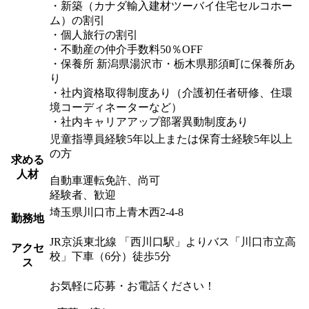
・新築（カナダ輸入建材ツーバイ住宅セルコホー
ム）の割引
・個人旅行の割引
・不動産の仲介手数料50％OFF
・保養所 新潟県湯沢市・栃木県那須町に保養所あ
り
・社内資格取得制度あり（介護初任者研修、住環
境コーディネーターなど）
・社内キャリアアップ部署異動制度あり
児童指導員経験5年以上または保育士経験5年以上
の方
求める
人材
自動車運転免許、尚可
経験者、歓迎
埼玉県川口市上青木西2-4-8
勤務地
JR京浜東北線 「西川口駅」よりバス「川口市立高
アクセ
校」下車（6分）徒歩5分
ス
お気軽に応募・お電話ください！