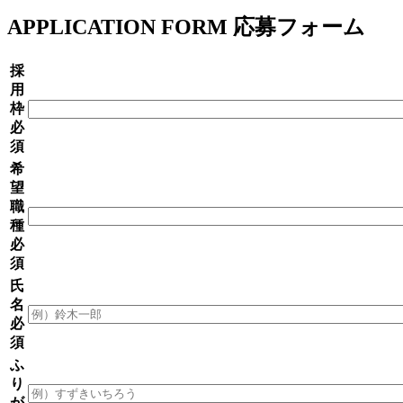
APPLICATION FORM
応募フォーム
採
用
枠
必
須
希
望
職
種
必
須
氏
名
必
須
ふ
り
が