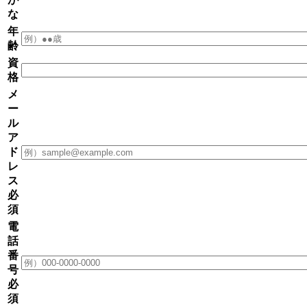
な
年
齢
資
格
メ
ー
ル
ア
ド
レ
ス
必
須
電
話
番
号
必
須