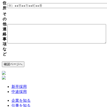
住
所
そ
の
他
連
絡
事
項
な
ど
新卒採用
中途採用
企業を知る
仕事を知る