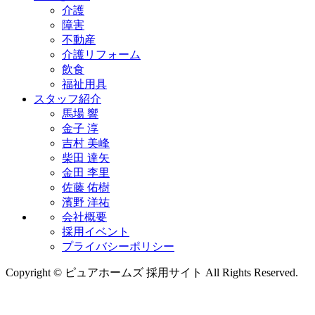
介護
障害
不動産
介護リフォーム
飲食
福祉用具
スタッフ紹介
馬場 響
金子 淳
吉村 美峰
柴田 達矢
金田 李里
佐藤 佑樹
濱野 洋祐
会社概要
採用イベント
プライバシーポリシー
Copyright © ピュアホームズ 採用サイト All Rights Reserved.