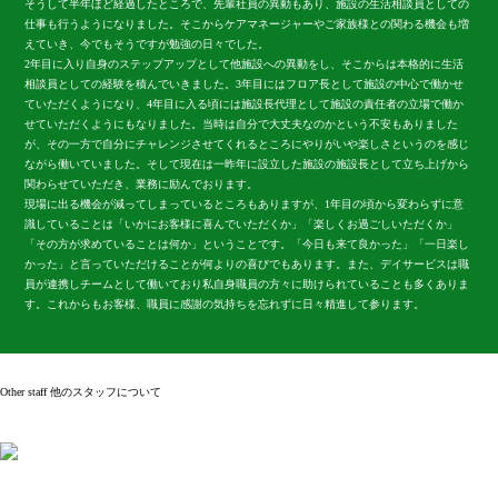
そうして半年ほど経過したところで、先輩社員の異動もあり、施設の生活相談員としての
リ
仕事も行うようになりました。そこからケアマネージャーやご家族様との関わる機会も増
建
ク
えていき、今でもそうですが勉強の日々でした。
築
ル
2年目に入り自身のステップアップとして他施設への異動をし、そこからは本格的に生活
営
ー
相談員としての経験を積んでいきました。3年目にはフロア長として施設の中心で働かせ
業
タ
ていただくようになり、4年目に入る頃には施設長代理として施設の責任者の立場で働か
部
ー
せていただくようにもなりました。当時は自分で大丈夫なのかという不安もありました
馬
金
が、その一方で自分にチャレンジさせてくれるところにやりがいや楽しさというのを感じ
場
子
ながら働いていました。そして現在は一昨年に設立した施設の施設長として立ち上げから
関わらせていただき、業務に励んでおります。
響
淳
現場に出る機会が減ってしまっているところもありますが、1年目の頃から変わらずに意
2021
201
識していることは「いかにお客様に喜んでいただくか」「楽しくお過ごしいただくか」
年
年
「その方が求めていることは何か」ということです。「今日も来て良かった」「一日楽し
4
4
かった」と言っていただけることが何よりの喜びでもあります。また、デイサービスは職
月
月
員が連携しチームとして働いており私自身職員の方々に助けられていることも多くありま
新
新
す。これからもお客様、職員に感謝の気持ちを忘れずに日々精進して参ります。
卒
卒
入
入
社
社
Other staff
他のスタッフについて