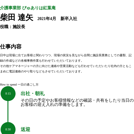
介護事業部 ぴゅありは紅葉庵
柴田 達矢
2021年4月
新卒入社
役職：施設長
仕事内容
日中は現場に出てお客様と関わりつつ、現場の状況を見ながら合間に施設長業務としての書類、記
録の作成などの各種事務作業も行わせていただいております。
その他ケアマネージャーの方に向けた連絡や営業活動なども行わせていただいたり社内の方ともこ
まめに電話連絡のやり取りなどもさせていただいております。
How to spend
一日の過ごし方
出社・朝礼
8:15
その日の予定やお客様情報などの確認・共有をしたり当日の
お客様の迎え入れの準備をします。
送迎
8:30