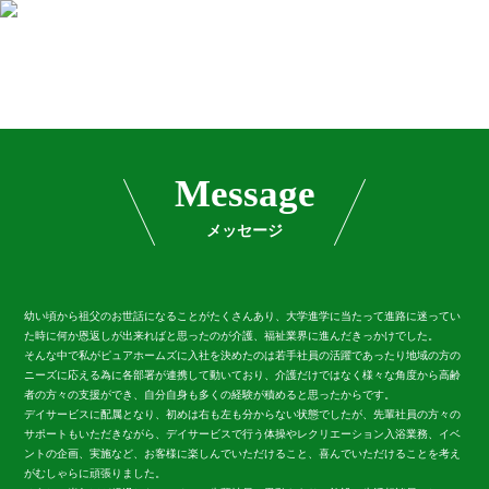
ぴ
ゅ
あ
り
は
Message
紅
葉
庵/
メッセージ
ぴ
ゅ
あ
ガ
幼い頃から祖父のお世話になることがたくさんあり、大学進学に当たって進路に迷ってい
ー
た時に何か恩返しが出来ればと思ったのが介護、福祉業界に進んだきっかけでした。
デ
そんな中で私がピュアホームズに入社を決めたのは若手社員の活躍であったり地域の方の
ン
ニーズに応える為に各部署が連携して動いており、介護だけではなく様々な角度から高齢
み
者の方々の支援ができ、自分自身も多くの経験が積めると思ったからです。
ど
デイサービスに配属となり、初めは右も左も分からない状態でしたが、先輩社員の方々の
り
サポートもいただきながら、デイサービスで行う体操やレクリエーション入浴業務、イベ
の
ントの企画、実施など、お客様に楽しんでいただけること、喜んでいただけることを考え
がむしゃらに頑張りました。
郷/