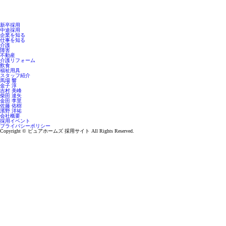
新卒採用
中途採用
企業を知る
仕事を知る
介護
障害
不動産
介護リフォーム
飲食
福祉用具
スタッフ紹介
馬場 響
金子 淳
吉村 美峰
柴田 達矢
金田 李里
佐藤 佑樹
濱野 洋祐
会社概要
採用イベント
プライバシーポリシー
Copyright © ピュアホームズ 採用サイト All Rights Reserved.