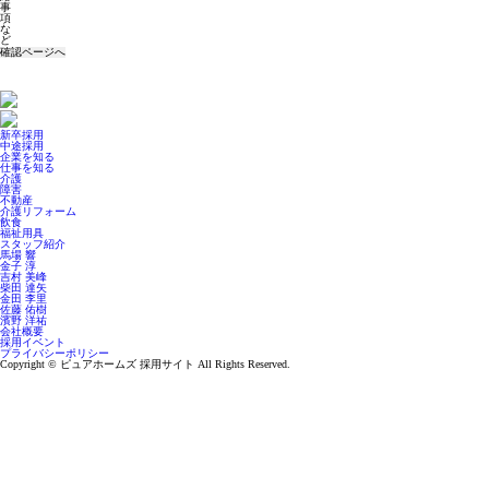
事
項
な
ど
新卒採用
中途採用
企業を知る
仕事を知る
介護
障害
不動産
介護リフォーム
飲食
福祉用具
スタッフ紹介
馬場 響
金子 淳
吉村 美峰
柴田 達矢
金田 李里
佐藤 佑樹
濱野 洋祐
会社概要
採用イベント
プライバシーポリシー
Copyright © ピュアホームズ 採用サイト All Rights Reserved.