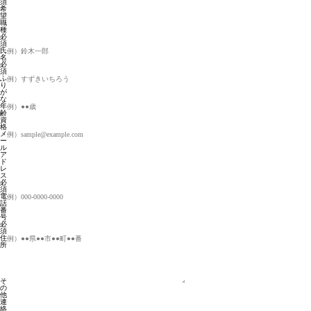
須
希
望
職
種
必
須
氏
名
必
須
ふ
り
が
な
年
齢
資
格
メ
ー
ル
ア
ド
レ
ス
必
須
電
話
番
号
必
須
住
所
そ
の
他
連
絡