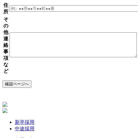
住
所
そ
の
他
連
絡
事
項
な
ど
新卒採用
中途採用