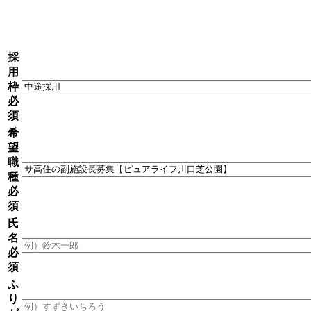
採
用
枠
必
須
希
望
職
種
必
須
氏
名
必
須
ふ
り