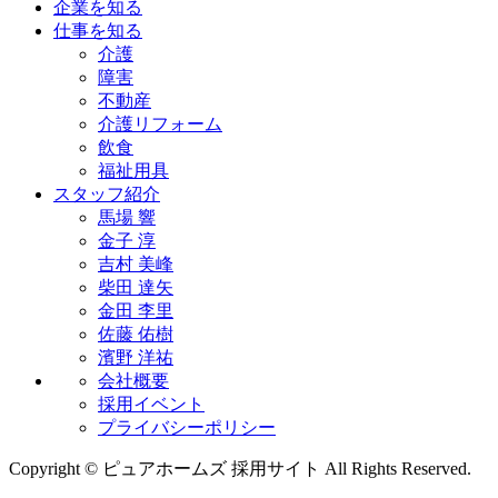
企業を知る
仕事を知る
介護
障害
不動産
介護リフォーム
飲食
福祉用具
スタッフ紹介
馬場 響
金子 淳
吉村 美峰
柴田 達矢
金田 李里
佐藤 佑樹
濱野 洋祐
会社概要
採用イベント
プライバシーポリシー
Copyright © ピュアホームズ 採用サイト All Rights Reserved.