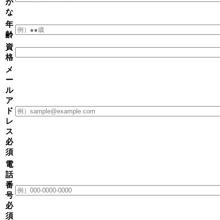
が
な
年
齢
資
格
メ
ー
ル
ア
ド
レ
ス
必
須
電
話
番
号
必
須