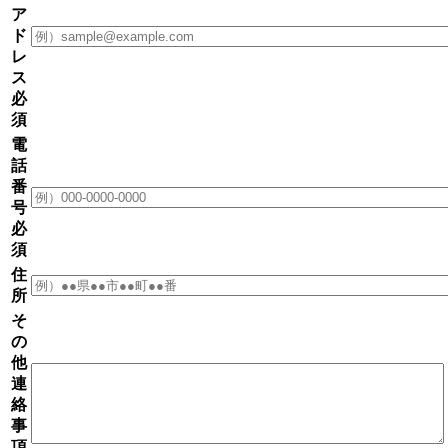
ア
ド
レ
ス
必
須
電
話
番
号
必
須
住
所
そ
の
他
連
絡
事
項