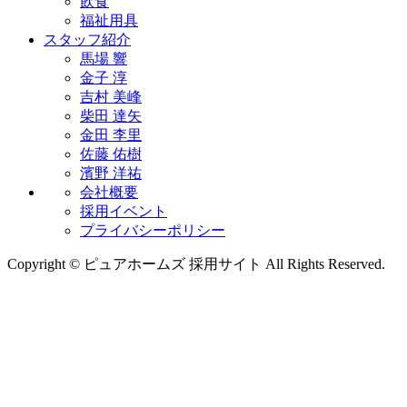
飲食
福祉用具
スタッフ紹介
馬場 響
金子 淳
吉村 美峰
柴田 達矢
金田 李里
佐藤 佑樹
濱野 洋祐
会社概要
採用イベント
プライバシーポリシー
Copyright © ピュアホームズ 採用サイト All Rights Reserved.