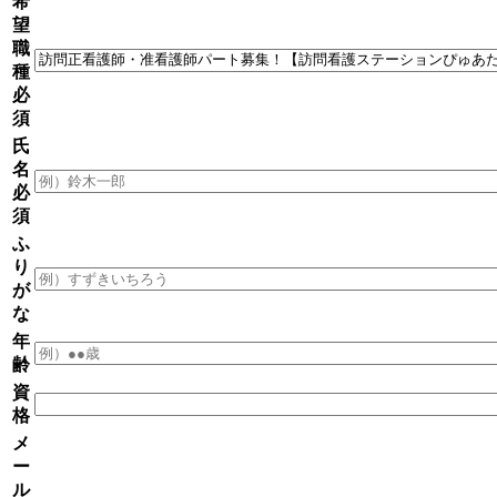
希
望
職
種
必
須
氏
名
必
須
ふ
り
が
な
年
齢
資
格
メ
ー
ル