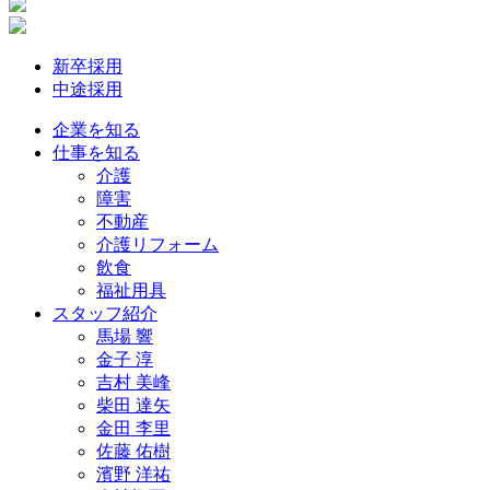
新卒採用
中途採用
企業を知る
仕事を知る
介護
障害
不動産
介護リフォーム
飲食
福祉用具
スタッフ紹介
馬場 響
金子 淳
吉村 美峰
柴田 達矢
金田 李里
佐藤 佑樹
濱野 洋祐