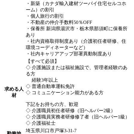
・新築（カナダ輸入建材ツーバイ住宅セルコホ
ーム）の割引
・個人旅行の割引
・不動産の仲介手数料50％OFF
・保養所 新潟県湯沢市・栃木県那須町に保養所
あり
・社内資格取得制度あり（介護初任者研修、住
環境コーディネーターなど）
・社内キャリアアップ部署異動制度あり
【すべて必須】
◇ 介護施設または福祉施設で、管理者経験のあ
る方
経験3年以上
◇ 普通自動車運転免許
求める人
◇ コミュニケーション能力がある方
材
下記をお持ちの方、歓迎
◇ 介護職員初任者研修（旧ヘルパー2級）
◇ 介護職員実務者研修修了者（旧ヘルパー1級）
◇ 介護福祉士
埼玉県川口市戸塚3-31-7
勤務地