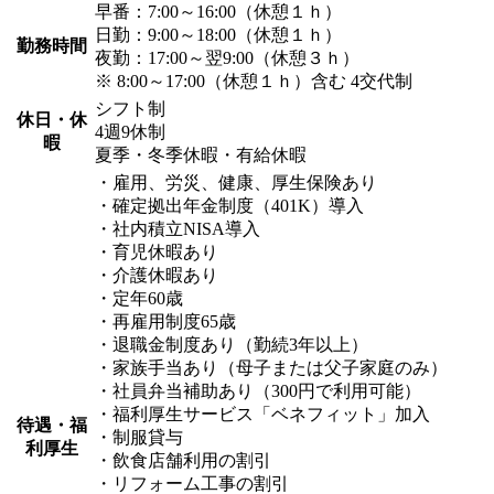
早番：7:00～16:00（休憩１ｈ）
日勤：9:00～18:00（休憩１ｈ）
勤務時間
夜勤：17:00～翌9:00（休憩３ｈ）
※ 8:00～17:00（休憩１ｈ）含む 4交代制
シフト制
休日・休
4週9休制
暇
夏季・冬季休暇・有給休暇
・雇用、労災、健康、厚生保険あり
・確定拠出年金制度（401K）導入
・社内積立NISA導入
・育児休暇あり
・介護休暇あり
・定年60歳
・再雇用制度65歳
・退職金制度あり（勤続3年以上）
・家族手当あり（母子または父子家庭のみ）
・社員弁当補助あり（300円で利用可能）
・福利厚生サービス「ベネフィット」加入
待遇・福
・制服貸与
利厚生
・飲食店舗利用の割引
・リフォーム工事の割引