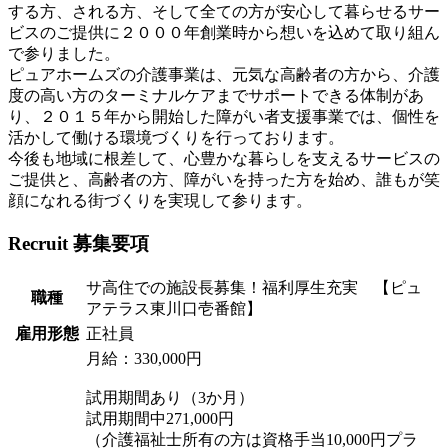
する方、される方、そして全ての方が安心して暮らせるサー
ビスのご提供に２０００年創業時から想いを込めて取り組ん
で参りました。
ピュアホームズの介護事業は、元気な高齢者の方から、介護
度の高い方のターミナルケアまでサポートできる体制があ
り、２０１５年から開始した障がい者支援事業では、個性を
活かして働ける環境づくりを行っております。
今後も地域に根差して、心豊かな暮らしを支えるサービスの
ご提供と、高齢者の方、障がいを持った方を始め、誰もが笑
顔になれる街づくりを実現して参ります。
Recruit
募集要項
サ高住での施設長募集！福利厚生充実 【ピュ
職種
アテラス東川口壱番館】
雇用形態
正社員
月給：330,000円
試用期間あり（3か月）
試用期間中271,000円
（介護福祉士所有の方は資格手当10,000円プラ