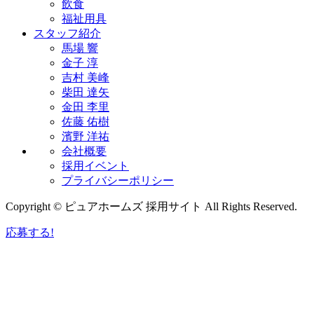
飲食
福祉用具
スタッフ紹介
馬場 響
金子 淳
吉村 美峰
柴田 達矢
金田 李里
佐藤 佑樹
濱野 洋祐
会社概要
採用イベント
プライバシーポリシー
Copyright © ピュアホームズ 採用サイト All Rights Reserved.
応募する!