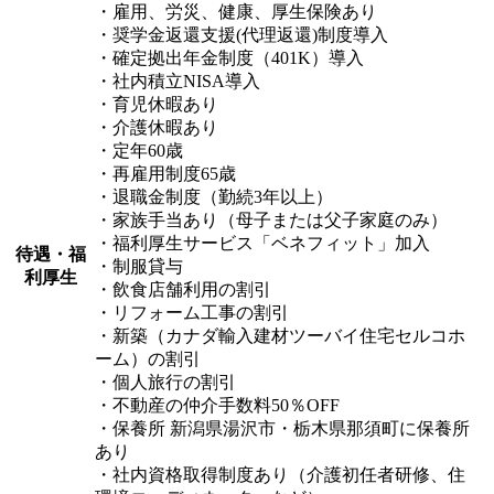
・雇用、労災、健康、厚生保険あり
・奨学金返還支援(代理返還)制度導入
・確定拠出年金制度（401K）導入
・社内積立NISA導入
・育児休暇あり
・介護休暇あり
・定年60歳
・再雇用制度65歳
・退職金制度（勤続3年以上）
・家族手当あり（母子または父子家庭のみ）
・福利厚生サービス「ベネフィット」加入
待遇・福
・制服貸与
利厚生
・飲食店舗利用の割引
・リフォーム工事の割引
・新築（カナダ輸入建材ツーバイ住宅セルコホ
ーム）の割引
・個人旅行の割引
・不動産の仲介手数料50％OFF
・保養所 新潟県湯沢市・栃木県那須町に保養所
あり
・社内資格取得制度あり（介護初任者研修、住