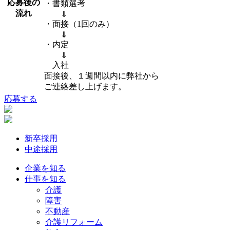
応募後の
・書類選考
流れ
⇓
・面接（1回のみ）
⇓
・内定
⇓
入社
面接後、１週間以内に弊社から
ご連絡差し上げます。
応募する
新卒採用
中途採用
企業を知る
仕事を知る
介護
障害
不動産
介護リフォーム