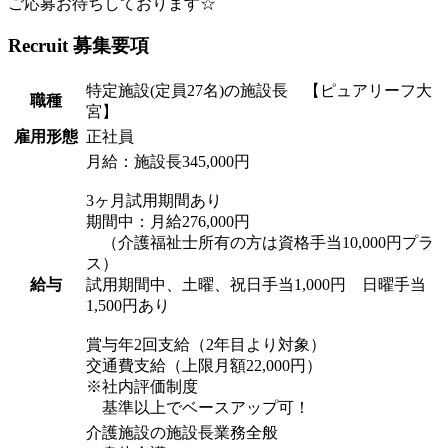
ご応募お待ちしております☆
Recruit
募集要項
特定施設(定員27名)の施設長 【ピュアリーフ大
職種
宮】
雇用形態
正社員
月給：施設長345,000円
3ヶ月試用期間あり
期間中：月給276,000円
（介護福祉士所有の方は資格手当10,000円プラ
ス）
給与
試用期間中、土曜、祝日手当1,000円 日曜手当
1,500円あり
賞与年2回支給（2年目より対象）
交通費支給（上限月額22,000円）
※社内評価制度
基準以上でベースアップ可！
介護施設の施設長業務全般